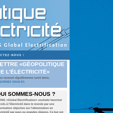
CTEZ-NOUS
I
ETTRE «GÉOPOLITIQUE
E L'ÉLECTRICITÉ»
ur recevoir régulièrement notre lettre,
SCRIVEZ-VOUS ICI
.
UI SOMMES-NOUS ?
ONG «Global Electrification» souhaite favoriser
accès à l'électricité dans le monde par une
formation objective sur l'alimentation en
ectricité par pays ou grandes régions. Ce but est