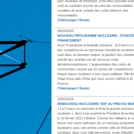
parc nucléaire dit historique. Il est alors possible d'ob
coût du nucléaire proche de celui des renouvelables
condition de tenir compte des coûts indirects des
renouvelables.
[
Télécharger l'étude
]
06/04/2025
NOUVEAU PROGRAMME NUCLÉAIRE : STRATÉG
FINANCEMENT
Avec Framatome et Arabelle Solutions , la France a 
des compétences au top niveau mondial du nucléaire 
sauf dans un domaine majeur: la gestion des chantie
priorité des priorités est de retrouver cette
dernièrecompétence. L'augmentation des coûts de
construction causée par les pertes de compétences 
longue pause nucléaire a une cause politique. Elle doi
l'objet d'une aide d'Etat que nous avons chiffrée à 42 
d'euros.
[
Télécharger l'étude
]
19/05/2024
RENOUVEAU NUCLÉAIRE: EDF AU PIED DU MU
« La France va reprendre le fil de la grande aventure
nucléaire ». Ainsi s’est exprimé le Président de la Ré
le 10 février 2022 à Belfort. Comme les militaires le s
lancer une vaste opération (ici un nouveau program
nucléaire) avec une armée comme celle de l’industri
nucléaire, deux cent mille personnes, exige d’étudier