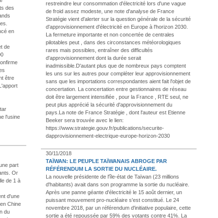
restreindre leur consommation d'électricité lors d'une vague
ts des
de froid assez modeste, une note d'analyse de France
rands
Stratégie vient d'alerter sur la question générale de la sécurité
des.
d'approvisionnement d'électricité en Europe à l'horizon 2030.
ncé en
La fermeture importante et non concertée de centrales
pilotables peut , dans des circonstances météorologiques
t de
rares mais possibles, entraîner des difficultés
00
d'approvisionnement dont la durée serait
confirme
inadmissible.D'autant plus que de nombreux pays comptent
es
les uns sur les autres pour compléter leur approvisionnement
t être
sans que les importations correspondantes aient fait l'objet de
L'apport
concertation. La concertation entre gestionnaires de réseau
doit être largement intensifiée , pour la France , RTE seul, ne
peut plus apprécié la sécurité d'approvisionnement du
tar
pays.La note de France Stratégie , dont l'auteur est Etienne
e l'usine
Beeker sera trouvée avec le lien:
https://www.strategie.gouv.fr/publications/securite-
dapprovisionnement-electrique-europe-horizon-2030
30/11/2018
TAÏWAN: LE PEUPLE TAÏWANAIS ABROGE PAR
 une part
RÉFÉRENDUM LA SORTIE DU NUCLÉAIRE.
ants. Or
La nouvelle présidente de l'île-état de Taïwan (23 millions
le de 1 à
d'habitants) avait dans son programme la sortie du nucléaire.
Après une panne géante d'électricité le 15 août dernier, un
ent d'une
puissant mouvement pro-nucléaire s'est constitué. Le 24
 en Chine
novembre 2018, par un référendum d'initiative populaire, cette
on du
sortie a été repoussée par 59% des votants contre 41%. La