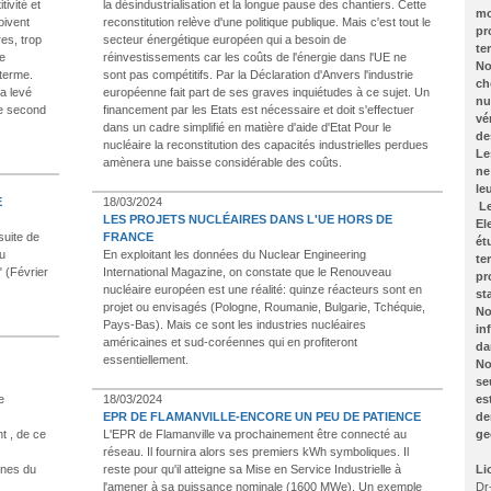
tivité et
la désindustrialisation et la longue pause des chantiers. Cette
mo
oivent
reconstitution relève d'une politique publique. Mais c'est tout le
pr
res, trop
secteur énergétique européen qui a besoin de
te
de
réinvestissements car les coûts de l'énergie dans l'UE ne
No
terme.
sont pas compétitifs. Par la Déclaration d'Anvers l'industrie
ch
a levé
européenne fait part de ses graves inquiétudes à ce sujet. Un
nu
Le second
financement par les Etats est nécessaire et doit s'effectuer
vé
dans un cadre simplifié en matière d'aide d'Etat Pour le
de
nucléaire la reconstitution des capacités industrielles perdues
Le
amènera une baisse considérable des coûts.
ne
le
E
18/03/2024
Le
LES PROJETS NUCLÉAIRES DANS L'UE HORS DE
El
suite de
FRANCE
ét
du
En exploitant les données du Nuclear Engineering
te
" (Février
International Magazine, on constate que le Renouveau
pr
nucléaire européen est une réalité: quinze réacteurs sont en
st
projet ou envisagés (Pologne, Roumanie, Bulgarie, Tchéquie,
No
Pays-Bas). Mais ce sont les industries nucléaires
in
américaines et sud-coréennes qui en profiteront
da
essentiellement.
No
se
e
18/03/2024
es
EPR DE FLAMANVILLE-ENCORE UN PEU DE PATIENCE
de
nt , de ce
L'EPR de Flamanville va prochainement être connecté au
ge
réseau. Il fournira alors ses premiers kWh symboliques. Il
ines du
reste pour qu'il atteigne sa Mise en Service Industrielle à
Li
l'amener à sa puissance nominale (1600 MWe). Un exemple
Dr