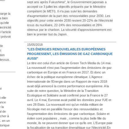
sept ans après Fukushima", le Gouvernement japonais a
accepté ce 3 juillet les objectifs préparés par le Ministère
compétent (le METI). Il n'a pas suivi les demandes
charge la
d'augmentation de la part des renouvelables pour 2030. Les
a bien
objectifs pour cette année 2030 restent 20-22% de l'électricité
qu’elle
issus du nucléaire, 22-24% des renouvelables et 26%
ectricité
obtenus par le charbon. La sécurité d'approvisionnement est
 l’article
bien le premier but du Japon.
 prévoit
15/05/2018
 de
"LES ÉNERGIES RENOUVELABLES EUROPÉENNES
t
PROGRESSENT, LES ÉMISSIONS DE GAZ CARBONIQUE
tion
AUSSI"
-dessus.
Le titre est celui d'un article de Green Tech Media du 14 mai.
La nouveauté n'est pas l'augmentation des émissions de gaz
carbonique en Europe et en France en 2017. Et donc un
échec de la politique européenne climatique. L'Agence
Internationale de l'Energie dans un Rapport de mars 2018
avait déjà annoncé la contre performance européenne. A la
ui
suite de notre question, la Ministère de la Transition
Ecologique et Solidaire avait confirmé pour la France le 27
 elle
avril. Le 4 mai, Eurostat avait publié les données pour l'UE et
sance
ses 28 Etats. La nouveauté est qu'un média militant de
 la
l'écologie met en parallèle l'essor des renouvelables et
al de
l'augmentation des émissions de gaz carbonique. Solaire et
 cher à
éolien sont populaires , mais , comme la plus belle fille du
E. en un
monde, ils ne peuvent donner que ce qu'ils ont. L'Europe paie
torique
la focalisation de sa transition énergétique sur l'électricité.En