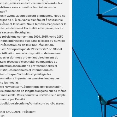
deste, mais essentiel: comment résoudre les
oblèmes sans connaître les réalités sur le
rrain?
us n'avons aucun objectif d'influence. Nous ne
erchons ni à sauver la planète, ni à soutenir le
cléaire et le solaire. Nous tentons d'approcher la
rité , en décrivant l'actualité et le passé proche
s secteurs électriques.
s prévisions concernant 2020, 2035, voire 2050
 nous intéressent que dans le cadre du suivi de
ur réalisation ou de leur non-réalisation.
 site "Geopolitique de l'Electricité" de Global
ectrification met à la disposition de tous nos
udes et données provenant directement du
rrain: réseaux d'électricité, compagnies de
oduction,associations professionnelles et
atistiques nationales et internationales.
tre rubrique "actualités" privilégie les
formations importantes passées inaperçues
ns les médias.
tre Newsletter "Géopolitique de l'Electricité" ,
ule publication en langue française sur ce thème
t mensuelle. Vous pouvez la revevoir sur simple
mande par Email à
opolitique.electricite@gmail.com ou ci-dessus.
onel TACCOEN - Président
-Ing