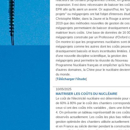
expansion. Il est donc nécessaire de baisser les coû
EPR afin qu'ils aient un avenir. Or aujourd'hui, les "g
projets" ou mégaprojets ont fait l'objet d'intenses étu
Christophe Midler, dans la Jaune et la Rouge a anno
2019 que des méthodes nouvelles de gestion de ces
mégaprojets permettaient de baisser drastiquement e
maitriser leurs coûts. Une base de données de 16 0
mégaprojets construite par un Professeur d'Oxford 
On montre ici que les programmes nucléaires sont d
mégaprojets comme les autres dont les coûts peuven
drastiquement baissés et leurs incertitudes limitées. 
d'une nouvelle discipline scientifique, la gestion des
mégaprojets peut permettre la réussite du Nouveau
Programme Nucléaire français et empêcher qu'à l'ins
d'autres domaines, la Chine pour le nucléaire devienn
du monde.
[
Télécharger l'étude
]
10/05/2025
MAITRISER LES COÛTS DU NUCLÉAIRE
Le coût de l'électricité nucléaire est déterminée pour
de 60% à 80% par le coût des chantiers correspond
ceux-ci ont des coûts très variables , dans une échel
4. On présente un tableau représentatif de ces coûts
observés actuellement. Les coûts les plus bas relèv
gestion optimisée des chantiers utilisée actuellement
et en France au siècle dernier pendant la constructi