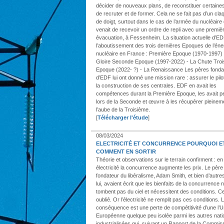
décider de nouveaux plans, de reconstituer certaines
de recruter et de former. Cela ne se fait pas d’un cl
de doigt, surtout dans le cas de l’armée du nucléaire 
venait de recevoir un ordre de repli avec une premiè
évacuation, à Fessenheim. La situation actuelle d’ED
l’aboutissement des trois dernières Epoques de l’éne
nucléaire en France : Première Epoque (1970-1997) 
Gloire Seconde Epoque (1997-2022) - La Chute Tro
Epoque (2022- ?) - La Renaissance Les pères fonda
d’EDF lui ont donné une mission rare : assurer le pil
la construction de ses centrales. EDF en avait les
compétences durant la Première Epoque, les avait 
lors de la Seconde et œuvre à les récupérer pleinem
l’aube de la Troisième.
[
Télécharger l'étude
]
08/03/2024
ELECTRICITÉ ET CONCURRENCE POURQUOI E
COMMENT EN SORTIR
Théorie et observations sur le terrain confirment : en
électricité la concurrence augmente les prix. Le père
fondateur du libéralisme, Adam Smith, et bien d’autre
lui, avaient écrit que les bienfaits de la concurrence 
tombent pas du ciel et nécessitent des conditions. Ce
oublié. Or l’électricité ne remplit pas ces conditions. 
conséquence est une perte de compétitivité d’une l’U
Européenne quelque peu isolée parmi les autres nati
industrialisées qui, suivant un Rapport de la Commis