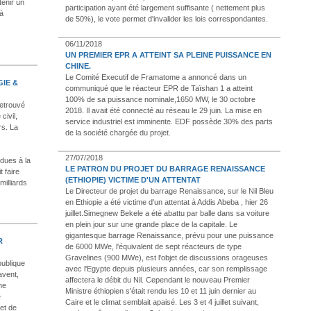
tenir un
participation ayant été largement suffisante ( nettement plus
 à
de 50%), le vote permet d'invalider les lois correspondantes.
06/11/2018
UN PREMIER EPR A ATTEINT SA PLEINE PUISSANCE EN
CHINE.
Le Comité Executif de Framatome a annoncé dans un
IE &
communiqué que le réacteur EPR de Taïshan 1 a atteint
100% de sa puissance nominale,1650 MW, le 30 octobre
retrouvé
2018. Il avait été connecté au réseau le 29 juin. La mise en
civil,
service industriel est imminente. EDF possède 30% des parts
rs. La
de la société chargée du projet.
27/07/2018
dues à la
LE PATRON DU PROJET DU BARRAGE RENAISSANCE
t faire
(ETHIOPIE) VICTIME D'UN ATTENTAT
milliards
Le Directeur de projet du barrage Renaissance, sur le Nil Bleu
en Ethiopie a été victime d'un attentat à Addis Abeba , hier 26
juillet.Simegnew Bekele a été abattu par balle dans sa voiture
en plein jour sur une grande place de la capitale. Le
gigantesque barrage Renaissance, prévu pour une puissance
R
de 6000 MWe, l'équivalent de sept réacteurs de type
Gravelines (900 MWe), est l'objet de discussions orageuses
publique
avec l'Egypte depuis plusieurs années, car son remplissage
avent,
affectera le débit du Nil. Cependant le nouveau Premier
me
Ministre éthiopien s'était rendu les 10 et 11 juin dernier au
e
Caire et le climat semblait apaisé. Les 3 et 4 juillet suivant,
 et de