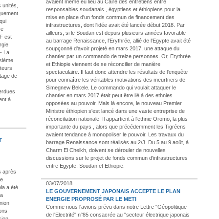
avaient même eu lieu au Caire des entretiens entre
 unités,
responsables soudanais , égyptiens et éthiopiens pour la
aquement
mise en place d'un fonds commun de financement des
qui
infrastructures, dont l'idée avait été lancée début 2018. Par
re
ailleurs, si le Soudan est depuis plusieurs années favorable
F est
au barrage Renaissance, l'Erythrée, allié de l'Egypte avait été
rgie
soupçonné d'avoir projeté en mars 2017, une attaque du
- La
chantier par un commando de treize personnes. Or, Erythrée
isième
et Ethiopie viennent de se réconcilier de manière
teurs
spectaculaire. Il faut donc attendre les résultats de l'enquête
otage de
pour connaître les véritables motivations des meurtriers de
Simegnew Bekele. Le commando qui voulait attaquer le
perdues
chantier en mars 2017 était peut être lié à des ethnies
ent à
opposées au pouvoir. Mais là encore, le nouveau Premier
Ministre éthiopien s'est lancé dans une vaste entreprise de
réconciliation nationale. Il appartient à l'ethnie Oromo, la plus
importante du pays , alors que précédemment les Tigréens
avaient tendance à monopoliser le pouvoir. Les travaux du
T
barrage Renaissance sont réalisés au 2/3. Du 5 au 9 août, à
Charm El Cheikh, doivent se dérouler de nouvelles
discussions sur le projet de fonds commun d'infrastructures
entre Egypte, Soudan et Ethiopie.
s après
ne
03/07/2018
la a été
LE GOUVERNEMENT JAPONAIS ACCEPTE LE PLAN
La
ENERGIE PROPROSÉ PAR LE METI
nion
Comme nous l'avions prévu dans notre Lettre "Géopolitique
ons
de l'Electrité" n°85 consacrée au "secteur électrique japonais
sion