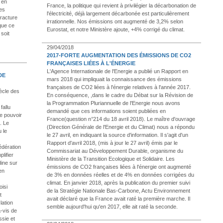
e en
France, la politique qui revient à privilégier la décarbonation de
les
l'électricité, déjà largement décarbonée est particulièrement
fracture
irrationnelle. Nos émissions ont augmenté de 3,2% selon
 que ce
Eurostat, et notre Ministère ajoute, +4% corrigé du climat.
 soit
29/04/2018
2017-FORTE AUGMENTATION DES ÉMISSIONS DE CO2
FRANÇAISES LIÉES À L'ÉNERGIE
L'Agence Internationale de l'Energie a publié un Rapport en
DE
mars 2018 qui impliquait la connaissance des émissions
françaises de CO2 liées à l'énergie relatives à l'année 2017.
ècle des
En conséquence, ,dans le cadre du Débat sur la Révision de
la Programmation Pluriannuelle de l'Energie nous avons
fallu
demandé que ces informations soient publiées en
e pouvoir
France(question n°214 du 18 avril 2018). Le maître d'ouvrage
. Le
(Direction Générale de l'Energie et du Climat) nous a répondu
 le
le 27 avril, en indiquant la source d'information. Il s'agit d'un
Rapport d'avril 2018, (mis à jour le 27 avril) émis par le
édération
Commissariat au Développement Durable, organisme du
lifier
Ministère de la Transition Ecologique et Solidaire. Les
dine sur
émissions de CO2 françaises liées à l'énergie ont augmenté
en
de 3% en données réelles et de 4% en données corrigées du
climat. En janvier 2018, après la publication du premier suivi
oisi
de la Stratégie Nationale Bas-Carbone, Actu Environnement
t
avait déclaré que la France avait raté la première marche. Il
lation
semble aujourd'hui qu'en 2017, elle ait raté la seconde.
à-vis de
ssie et