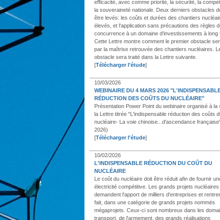
efficacité, avec comme priorité, la sécurité, la compéti
la souveraineté nationale. Deux derniers obstacles d
être levés: les coûts et durées des chantiers nucléai
élevés, et l'application sans précautions des règles 
concurrence à un domaine d'investissements à long 
Cette Lettre montre comment le premier obstacle ser
par la maîtrise retrouvée des chantiers nucléaires. 
obstacle sera traité dans la Lettre suivante.
[
Télécharger l'étude
]
10/03/2026
WEBINAIRE DU 4 MARS 2026 "L'INDISPENSABL
RÉDUCTION DES COÛTS DU NUCLÉAIRE"
Présentation Power Point du webinaire organisé à la 
la Lettre titrée "L'indispensable réduction des coûts 
nucléaire- La voie chinoise...d'ascendance française
2026)
[
Télécharger l'étude
]
10/02/2026
L'INDISPENSABLE RÉDUCTION DU COÛT DU
NUCLÉAIRE
Le coût du nucléaire doit être réduit afin de fournir un
électricité compétitive. Les grands projets nucléaires
demandent l'apport de milliers d'entreprises et rentre
fait, dans une catégorie de grands projets nommés
mégaprojets. Ceux-ci sont nombreux dans les doma
transport, de l'armement, des grands réalisations