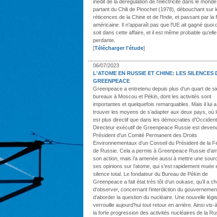
inédit de la dérégulation de l'électricité dans le mond
partant du Chili de Pinochet (1978), débouchant sur 
réticences de la Chine et de l'Inde, et passant par la 
américaine. Il n'apparaît pas que l'UE ait gagné quoi
soit dans cette affaire, et il est même probable qu'elle
perdante.
[
Télécharger l'étude
]
06/07/2023
L'ATOME EN RUSSIE ET CHINE: LES SILENCES 
GREENPEACE
Greenpeace a entretenu depuis plus d’un quart de si
bureaux à Moscou et Pékin, dont les activités sont
importantes et quelquefois remarquables. Mais il lui a 
trouver les moyens de s’adapter aux deux pays, où l
est plus directif que dans les démocraties d’Occident
Directeur exécutif de Greenpeace Russie est devenu
Président d’un Comité Permanent des Droits
Environnementaux d’un Conseil du Président de la F
de Russie. Cela a permis à Greenpeace Russie d’amp
son action, mais l’a amenée aussi à mettre une sour
ses opinions sur l’atome, qui s’est rapidement muée 
silence total. Le fondateur du Bureau de Pékin de
Greenpeace a fait état très tôt d’un oukase, qu’il a ch
d’observer, concernant l’interdiction du gouvernemen
d’aborder la question du nucléaire. Une nouvelle légis
verrouille aujourd’hui tout retour en arrière. Ainsi vis-
la forte progression des activités nucléaires de la Ru