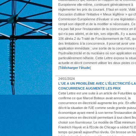
Européenne elle-même, continuent généralement à
réglementer les prix du courant. Il faut en sortir. Voilà
l’occasion d’utiliser l’initiative « Mieux légiférer » qui 
Commission Européenne d’évaluer si une législation 
rempli son objectif et de la modifier si nécessaire. Ce 
n’a pas fait pour l’instauration de la concurrence en él
qui n’a pas atteint, et de loin, ses objectifs. Il y a aussi
106 alinéa 2 du Traité de Fonctionnement de l’UE, qui
des limitations à la concurrence. Il pourrait avoir une
application immédiate : une sortie de la concurrence
l’hydroélectricité et du nucléaire où son application es
particulièrement néfaste. Cette Lettre expose la situa
actuelle et décrit comment utiliser les deux pistes ci
[
Télécharger l'étude
]
24/01/2024
L'UE A UN PROBLÈME AVEC L'ÉLECTRICITÉ-LA
CONCURRENCE AUGMENTE LES PRIX
Cette Lettre est une suite à un article de Futuribles q
confirme ce que Marcel Boiteux avait annoncé, la
concurrence en électricité augmente les prix. En effet
décrit la situation de l'UE comme seule grande puis
économique ayant mené à son terme l'instauration de
concurrence en électricité permettant à tout client fin
choisir son fournisseur. Le modèle de l'État minimum
Friedrich Hayek et à l'Ecole de Chicago a séduit l'U.
temps qui paraît aujourd'hui révolu. On brosse un his