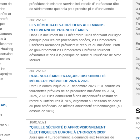
ement de
précédent de mise en service industrielle d'un réacteur tête
Pr
 des
de série montre que cela peut prendre plus d'une année.
la
coûts et
Pr
ontré
Af
30/12/2023
 que
Tr
LES DÉMOCRATES-CHRÉTIENS ALLEMANDS
ur
Co
REDEVIENNENT PRO-NUCLÉAIRES
factures.
Au
Dans un document du 11 décembre 2023 décrivant leur ligne
us à
politique pour les dix prochaines années, les Démocrates
e Messmer
Em
Chrétiens allemands prévoient le recours au nucléaire. Parti
s Hualong
Ca
de gouvernement les Démocrates Chrétiens tournent
certaine
désormais le dos à la politique de sortie du nucléaire de Mme
ont les
Ja
Merkel
n
In
 les
Ec
30/12/2023
aprojets
PARC NUCLÉAIRE FRANÇAIS: DISPONIBILITÉ
'un
Pi
MÉDIOCRE PRÉVUE DE 2024 À 2026
In
Parc un communiqué du 21 décembre 2023, EDF fournit les
An
fourchettes prévues de sa production nucléaire en 2024,
Int
2025, 2026.Elles conduisent à des disponibilités restant de
l'ordre ou inférieures à 70%, largement au-dessous de celles
AIS,
du parc américain, de mêmes ancienneté et technologies (au-
S
dessus de 90%)
ts
Br
18/01/2021
Tou
ent ou
"QUELLE SÉCURITÉ D'APPROVISIONNEMENT
mo
ÉLECTRIQUE EN EUROPE À L'HORIZON 2030"
urs aux
Alors que RTE,récemment, a demandé aux Français de
CO
e