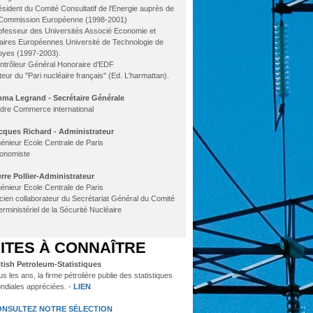
ésident du Comité Consultatif de l'Energie auprès de
 Commission Européenne (1998-2001)
ofesseur des Universités Associé Economie et
faires Européennes Université de Technologie de
oyes (1997-2003).
ntrôleur Général Honoraire d'EDF
teur du "Pari nucléaire français" (Ed. L'harmattan).
ma Legrand - Secrétaire Générale
dre Commerce international
cques Richard - Administrateur
génieur Ecole Centrale de Paris
onomiste
erre Pollier-Administrateur
génieur Ecole Centrale de Paris
cien collaborateur du Secrétariat Général du Comité
erministériel de la Sécurité Nucléaire
ITES À CONNAÎTRE
itish Petroleum-Statistiques
s les ans, la firme pétrolière publie des statistiques
ndiales appréciées. -
LIEN
NSULTEZ NOTRE SÉLECTION