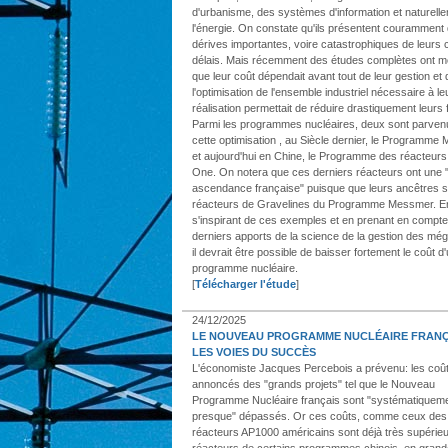
d'urbanisme, des systèmes d'information et naturell
l'énergie. On constate qu'ils présentent couramment
dérives importantes, voire catastrophiques de leurs 
délais. Mais récemment des études complètes ont m
que leur coût dépendait avant tout de leur gestion et
l'optimisation de l'ensemble industriel nécessaire à le
réalisation permettait de réduire drastiquement leurs 
Parmi les programmes nucléaires, deux sont parven
cette optimisation , au Siècle dernier, le Programm
et aujourd'hui en Chine, le Programme des réacteur
One. On notera que ces derniers réacteurs ont une "
ascendance française" puisque que leurs ancêtres s
réacteurs de Gravelines du Programme Messmer. E
s'inspirant de ces exemples et en prenant en compte
derniers apports de la science de la gestion des még
il devrait être possible de baisser fortement le coût d
programme nucléaire.
[
Télécharger l'étude
]
24/12/2025
LE NOUVEAU PROGRAMME NUCLÉAIRE FRANÇ
LES VOIES DU SUCCÈS
L'économiste Jacques Percebois a prévenu: les coû
annoncés des "grands projets" tel que le Nouveau
Programme Nucléaire français sont "systématiquem
presque" dépassés. Or ces coûts, comme ceux des
réacteurs AP1000 américains sont déjà très supérie
réacteurs de certains programmes chinois, en grand