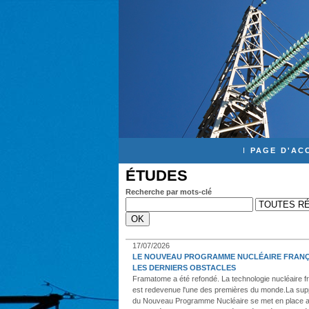
I
PAGE D'AC
ÉTUDES
Recherche par mots-clé
17/07/2026
LE NOUVEAU PROGRAMME NUCLÉAIRE FRANÇ
LES DERNIERS OBSTACLES
Framatome a été refondé. La technologie nucléaire f
est redevenue l'une des premières du monde.La sup
du Nouveau Programme Nucléaire se met en place 