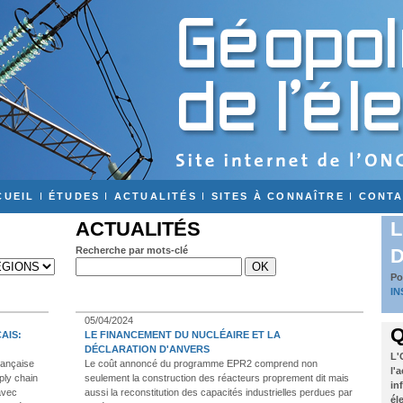
CUEIL
I
ÉTUDES
I
ACTUALITÉS
I
SITES À CONNAÎTRE
I
CONTA
ACTUALITÉS
L
Recherche par mots-clé
D
Po
IN
05/04/2024
Q
AIS:
LE FINANCEMENT DU NUCLÉAIRE ET LA
DÉCLARATION D'ANVERS
L'
rançaise
Le coût annoncé du programme EPR2 comprend non
l'
ply chain
seulement la construction des réacteurs proprement dit mais
in
avec
aussi la reconstitution des capacités industrielles perdues par
él