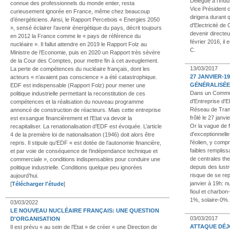
Délégué à l'Indu
connue des professionnels du monde entier, resta
Vice Président 
curieusement ignorée en France, même chez beaucoup
dirigera durant 
d’énergéticiens. Ainsi, le Rapport Percebois « Energies 2050
d'Electricité de
», sensé éclairer l’avenir énergétique du pays, décrit toujours
devenir directe
en 2012 la France comme le « pays de référence du
février 2016, il
nucléaire ». Il fallut attendre en 2019 le Rapport Folz au
C.
Ministre de l’Economie, puis en 2020 un Rapport très sévère
de la Cour des Comptes, pour mettre fin à cet aveuglement.
13/03/2017
La perte de compétences du nucléaire français, dont les
27 JANVIER-1
acteurs « n’avaient pas conscience » a été catastrophique.
GÉNÉRALISÉE 
EDF est indispensable (Rapport Folz) pour mener une
Dans un Commun
politique industrielle permettant la reconstitution de ces
d'Entreprise d'
compétences et la réalisation du nouveau programme
Réseau de Transp
annoncé de construction de réacteurs. Mais cette entreprise
frôlé le 27 janvi
est exsangue financièrement et l’Etat va devoir la
Or la vague de fr
recapitaliser. La renationalisation d’EDF est évoquée. L’article
d'exceptionnelle.
4 de la première loi de nationalisation (1946) doit alors être
l'éolien, y comp
repris. Il stipule qu’EDF « est dotée de l’autonomie financière,
faibles remplis
et par voie de conséquence de l’indépendance technique et
de centrales th
commerciale », conditions indispensables pour conduire une
depuis des lustr
politique industrielle. Conditions quelque peu ignorées
risque de se rep
aujourd’hui.
janvier à 19h: 
[
Télécharger l'étude
]
fioul et charbo
1%, solaire-0%.
03/03/2022
LE NOUVEAU NUCLÉAIRE FRANÇAIS: UNE QUESTION
03/03/2017
D'ORGANISATION
ATTAQUE DÉJ
Il est prévu « au sein de l’Etat » de créer « une Direction de