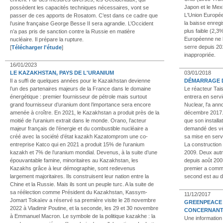
Japon et le Mex
possèdent les capacités techniques nécessaires, vont se
L'Union Europé
passer de ces apports de Rosatom. C’est dans ce cadre que
la baisse enreg
l’usine française George Besse II sera agrandie. L’Occident
plus faible (2,
n’a pas pris de sanction contre la Russie en matière
Européenne ne b
nucléaire. Il prépare la rupture.
serre depuis 201
[
Télécharger l'étude
]
inappropriée.
16/01/2023
03/01/2018
LE KAZAKHSTAN, PAYS DE L'URANIUM
DÉMARRAGE DU
Il a suffi de quelques années pour le Kazakhstan devienne
Le réacteur Tai
l’un des partenaires majeurs de la France dans le domaine
entrera en serv
énergétique : premier fournisseur de pétrole mais surtout
Nuclear, l'a an
grand fournisseur d’uranium dont l’importance sera encore
décembre 2017. 
amenée à croître. En 2021, le Kazakhstan a produit près de la
que son installa
moitié de l’uranium extrait dans le monde. Orano, l’acteur
demandé des vér
majeur français de l’énergie et du combustible nucléaire a
sa mise en serv
créé avec la société d’état kazakh Kazatomprom une co-
La constructio
entreprise Katco qui en 2021 a produit 15% de l’uranium
2009. Deux autr
kazakh et 7% de l’uranium mondial. Devenus, à la suite d’une
depuis août 200
épouvantable famine, minoritaires au Kazakhstan, les
premier a comme
Kazakhs grâce à leur démographie, sont redevenus
second est au d
largement majoritaires. Ils construisent leur nation entre la
Chine et la Russie. Mais ils sont un peuple turc. A la suite de
sa réélection comme Président du Kazakhstan, Kassym-
11/12/2017
Jomart Tokaïev a réservé sa première visite le 28 novembre
GREENPEACE 
2022 à Vladimir Poutine, et la seconde, les 29 et 30 novembre
CONCERNANT 
à Emmanuel Macron. Le symbole de la politique kazakhe : la
Une information