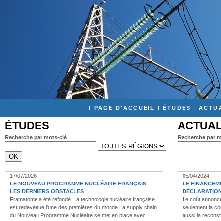
I
PAGE D'ACCUEIL
I
ÉTUDES
I
ACTU
ÉTUDES
ACTUAL
Recherche par mots-clé
Recherche par m
17/07/2026
05/04/2024
LE NOUVEAU PROGRAMME NUCLÉAIRE FRANÇAIS:
LE FINANCEM
LES DERNIERS OBSTACLES
DÉCLARATION
Framatome a été refondé. La technologie nucléaire française
Le coût annon
est redevenue l'une des premières du monde.La supply chain
seulement la co
du Nouveau Programme Nucléaire se met en place avec
aussi la reconst