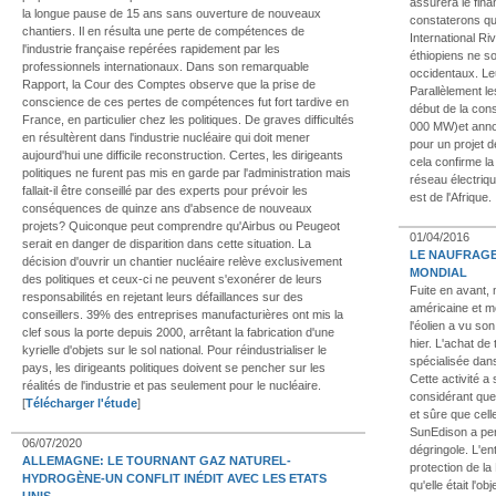
assurera le fina
la longue pause de 15 ans sans ouverture de nouveaux
constaterons q
chantiers. Il en résulta une perte de compétences de
International Ri
l'industrie française repérées rapidement par les
éthiopiens ne so
professionnels internationaux. Dans son remarquable
occidentaux. Leu
Rapport, la Cour des Comptes observe que la prise de
Parallèlement le
conscience de ces pertes de compétences fut fort tardive en
début de la con
France, en particulier chez les politiques. De graves difficultés
000 MW)et anno
en résultèrent dans l'industrie nucléaire qui doit mener
pour un projet 
aujourd'hui une difficile reconstruction. Certes, les dirigeants
cela confirme la
politiques ne furent pas mis en garde par l'administration mais
réseau électriqu
fallait-il être conseillé par des experts pour prévoir les
est de l'Afrique.
conséquences de quinze ans d'absence de nouveaux
projets? Quiconque peut comprendre qu'Airbus ou Peugeot
01/04/2016
serait en danger de disparition dans cette situation. La
LE NAUFRAGE
décision d'ouvrir un chantier nucléaire relève exclusivement
MONDIAL
des politiques et ceux-ci ne peuvent s'exonérer de leurs
Fuite en avant,
responsabilités en rejetant leurs défaillances sur des
américaine et m
conseillers. 39% des entreprises manufacturières ont mis la
l'éolien a vu so
clef sous la porte depuis 2000, arrêtant la fabrication d'une
hier. L'achat de 
kyrielle d'objets sur le sol national. Pour réindustrialiser le
spécialisée dans 
pays, les dirigeants politiques doivent se pencher sur les
Cette activité a
réalités de l'industrie et pas seulement pour le nucléaire.
considérant que
[
Télécharger l'étude
]
et sûre que cell
SunEdison a per
06/07/2020
dégringole. L'e
ALLEMAGNE: LE TOURNANT GAZ NATUREL-
protection de la 
HYDROGÈNE-UN CONFLIT INÉDIT AVEC LES ETATS
qu'elle était l'o
UNIS