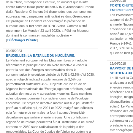
29/04/2018
de la Chine, Greenpeace s’est tue, en oubliant que la lutte
FORTE CHUTE
contre l’atome faisait partie de son ADN (Greenpeace France
ÉNERGIES RE
dixit). Russie et Chine ont été dispensées des permanentes
Les investissem
et pressantes campagnes antinucléaires dont Greenpeace
augmenté de 2% 
est prodigue en Occident et ceci malgré la présence de
annuelle Nation
bureaux locaux fort actifs de l’ONG verte. Comme a titré
croissance est d
récemment Le Monde ( 23 avril 2023): « Pékin et Moscou
baissé de 13,5%
dominent le commerce mondial du nucléaire ».
particulier en 
[
Télécharger l'étude
]
France (-14%). S
2017, 68% se son
02/05/2023
qui laisse bien 
BRUXELLES: LA BATAILLE DU NUCLÉAIRE.
Le Parlement européen et les Etats membres ont adopté
19/04/2018
récemment le principe d’une nouvelle directive « visant à
RAPPORT DE 
porter la part des énergies renouvelables dans la
SOUTIEN AUX
consommation énergétique globale de l’UE à 42,5% d’ici 2030,
Le 18 avril, la 
avec un objectif indicatif supplémentaire de 2,5% qui
analysant la po
permettraient d’atteindre 45%. Objectifs qu’une étude de
énergies renouve
l’Agence Internationale de l’Energie juge non crédibles, sauf
bénéficier son t
adoption de mesures « agressives » que les Etats membres
énergies, malg
et les citoyens pourraient considérer comme de l’écologie
déséquilibrées a
coercitive. Ce projet de directive montre aussi le peu d’intérêt
éolien). Le Parl
porté au nucléaire qui, en 2021 et 2022, malgré ses déboires
définition des o
et la fermeture de centrales, a fourni autant d’électricité
correspondantes
décarbonée que solaire et éolien réunis. Une contribution
cohérente et co
organisée de l’atome permettrait à l’UE d’atteindre la neutralité
préalable le cal
carbone en 2050 sans radicalisation de la politique des
mix énergétique
renouvelables. La Cour de Justice de l’Union européenne a