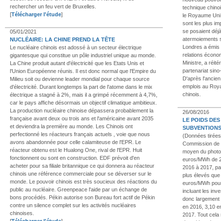
rechercher un feu vert de Bruxelles.
technique chino
[
Télécharger l'étude
]
le Royaume Uni 
sont les plus im
se posaient déjà
05/01/2021
atermoiements s
NUCLÉAIRE: LA CHINE PREND LA TÊTE
Londres a émis 
Le nucléaire chinois est adossé à un secteur électrique
relations écon
gigantesque qui constitue un pôle industriel unique au monde.
Ministre, a réité
La Chine produit autant d'électricité que les Etats Unis et
partenariat sino
l'Union Européenne réunis. Il est donc normal que l'Empire du
D'après l'ancie
Milieu soit ou devienne leader mondial pour chaque source
emplois au Roy
d'électricité. Durant longtemps la part de l'atome dans le mix
chinois.
électrique a stagné à 2%, mais il a grimpé récemment à 4,7%,
car le pays affiche désormais un objectif climatique ambitieux.
La production nucléaire chinoise dépassera probablement la
26/08/2016
française avant deux ou trois ans et l'américaine avant 2035
LE POIDS DES
et deviendra la première au monde. Les Chinois ont
SUBVENTION
perfectionné les réacteurs français actuels , voie que nous
(Données tirées 
avons abandonnée pour celle calamiteuse de l'EPR. Le
Commission de R
réacteur obtenu est le Hualong One, rival de l'EPR. Huit
moyen du photov
fonctionnent ou sont en construction. EDF prévoit d'en
euros/MWh de 20
acheter pour sa filiale britannique ce qui donnera au réacteur
2016 à 2017, pa
chinois une référence commerciale pour se déverser sur le
plus élevés que
monde. Le pouvoir chinois est très soucieux des réactions du
euros/MWh pour l
public au nucléaire. Greenpeace l'aide par un échange de
incluant les inv
bons procédés. Pékin autorise son Bureau fort actif de Pékin
donc largement s
contre un silence complet sur les activités nucléaires
en 2016, 3,10 en
chinoises.
2017. Tout cela 