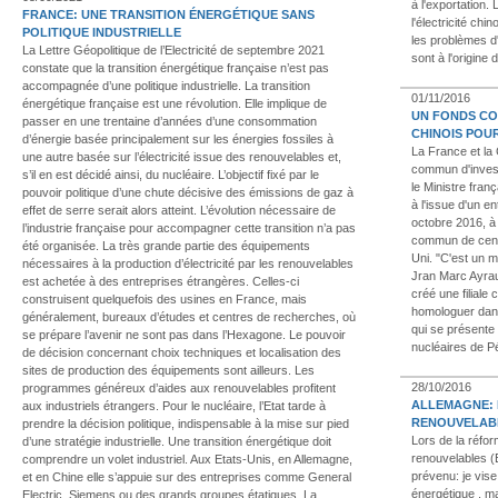
à l'exportation.
FRANCE: UNE TRANSITION ÉNERGÉTIQUE SANS
l'électricité ch
POLITIQUE INDUSTRIELLE
les problèmes d'
La Lettre Géopolitique de l’Electricité de septembre 2021
sont à l'origine
constate que la transition énergétique française n’est pas
accompagnée d’une politique industrielle. La transition
01/11/2016
énergétique française est une révolution. Elle implique de
UN FONDS CO
passer en une trentaine d’années d’une consommation
CHINOIS POU
d’énergie basée principalement sur les énergies fossiles à
La France et la
une autre basée sur l’électricité issue des renouvelables et,
commun d'invest
s’il en est décidé ainsi, du nucléaire. L’objectif fixé par le
le Ministre fran
pouvoir politique d’une chute décisive des émissions de gaz à
à l'issue d'un e
effet de serre serait alors atteint. L’évolution nécessaire de
octobre 2016, à
l’industrie française pour accompagner cette transition n’a pas
commun de centr
été organisée. La très grande partie des équipements
Uni. "C'est un 
nécessaires à la production d’électricité par les renouvelables
Jran Marc Ayrau
est achetée à des entreprises étrangères. Celles-ci
créé une filial
construisent quelquefois des usines en France, mais
homologuer dans
généralement, bureaux d’études et centres de recherches, où
qui se présente
se prépare l’avenir ne sont pas dans l’Hexagone. Le pouvoir
nucléaires de P
de décision concernant choix techniques et localisation des
sites de production des équipements sont ailleurs. Les
28/10/2016
programmes généreux d’aides aux renouvelables profitent
ALLEMAGNE: 
aux industriels étrangers. Pour le nucléaire, l’Etat tarde à
RENOUVELABL
prendre la décision politique, indispensable à la mise sur pied
Lors de la réfor
d’une stratégie industrielle. Une transition énergétique doit
renouvelables (
comprendre un volet industriel. Aux Etats-Unis, en Allemagne,
prévenu: je vise 
et en Chine elle s’appuie sur des entreprises comme General
énergétique , ma
Electric, Siemens ou des grands groupes étatiques. La