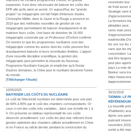
restreindre leur
expansion. Il est donc nécessaire de baisser les coûts des
de froid assez 
EPR afin qu'ils aient un avenir. Or aujourd'hui, les "grands
Stratégie vient d
projets" ou mégaprojets ont fait l'objet d'intenses études.
d'approvisionnem
Christophe Midler, dans la Jaune et la Rouge a annoncé en
La fermeture im
2019 que des méthodes nouvelles de gestion de ces
pilotables peut
mégaprojets permettaient de baisser drastiquement et de
rares mais possi
maitriser leurs coûts. Une base de données de 16 000
d'approvisionne
mégaprojets construite par un Professeur d'Oxford confirme
inadmissible.D'
On montre ici que les programmes nucléaires sont des
les uns sur les
mégaprojets comme les autres dont les coûts peuvent être
sans que les imp
drastiquement baissés et leurs incertitudes limitées. L'apport
concertation. L
d'une nouvelle discipline scientifique, la gestion des
doit être largem
mégaprojets peut permettre la réussite du Nouveau
peut plus appré
Programme Nucléaire français et empêcher qu'à l'instar
pays.La note de 
d'autres domaines, la Chine pour le nucléaire devienne l'usine
Beeker sera trou
du monde.
https://www.stra
[
Télécharger l'étude
]
dapprovisionne
10/05/2025
30/11/2018
MAITRISER LES COÛTS DU NUCLÉAIRE
TAÏWAN: LE 
Le coût de l'électricité nucléaire est déterminée pour une part
RÉFÉRENDUM 
de 60% à 80% par le coût des chantiers correspondants. Or
La nouvelle prés
ceux-ci ont des coûts très variables , dans une échelle de 1 à
d'habitants) ava
4. On présente un tableau représentatif de ces coûts
Après une panne 
observés actuellement. Les coûts les plus bas relèvent d'une
puissant mouvem
gestion optimisée des chantiers utilisée actuellement en Chine
novembre 2018, p
et en France au siècle dernier pendant la construction du
sortie a été re