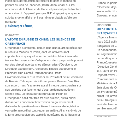
inédit de la dérégulation de l'électricité dans le monde en
France, la politi
partant du Chili de Pinochet (1978), débouchant sur les
l'électricité, d
réticences de la Chine et de l'Inde, et passant par la fracture
irrationnelle. 
américaine. Il n'apparaît pas que l'UE ait gagné quoi que ce
Eurostat, et not
soit dans cette affaire, et il est même probable qu'elle soit
perdante.
29/04/2018
[
Télécharger l'étude
]
2017-FORTE 
FRANÇAISES L
06/07/2023
L'Agence Interna
L'ATOME EN RUSSIE ET CHINE: LES SILENCES DE
mars 2018 qui i
GREENPEACE
françaises de CO
Greenpeace a entretenu depuis plus d’un quart de siècle des
En conséquence,
bureaux à Moscou et Pékin, dont les activités sont
la Programmatio
importantes et quelquefois remarquables. Mais il lui a fallu
demandé que ces
trouver les moyens de s’adapter aux deux pays, où le pouvoir
France(question
est plus directif que dans les démocraties d’Occident. Le
(Direction Génér
Directeur exécutif de Greenpeace Russie est devenu le
le 27 avril, en i
Président d’un Comité Permanent des Droits
Rapport d'avril 2
Environnementaux d’un Conseil du Président de la Fédération
Commissariat a
de Russie. Cela a permis à Greenpeace Russie d’amplifier
Ministère de la 
son action, mais l’a amenée aussi à mettre une sourdine sur
émissions de CO
ses opinions sur l’atome, qui s’est rapidement muée en
de 3% en donnée
silence total. Le fondateur du Bureau de Pékin de
climat. En janvi
Greenpeace a fait état très tôt d’un oukase, qu’il a choisi
de la Stratégie
d’observer, concernant l’interdiction du gouvernement
avait déclaré qu
d’aborder la question du nucléaire. Une nouvelle législation
semble aujourd'h
verrouille aujourd’hui tout retour en arrière. Ainsi vis-à-vis de
la forte progression des activités nucléaires de la Russie et