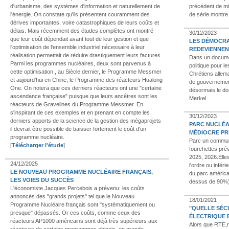
d'urbanisme, des systèmes d'information et naturellement de
précédent de mis
l'énergie. On constate qu'ils présentent couramment des
de série montre
dérives importantes, voire catastrophiques de leurs coûts et
délais. Mais récemment des études complètes ont montré
30/12/2023
que leur coût dépendait avant tout de leur gestion et que
LES DÉMOCRA
l'optimisation de l'ensemble industriel nécessaire à leur
REDEVIENNEN
réalisation permettait de réduire drastiquement leurs factures.
Dans un documen
Parmi les programmes nucléaires, deux sont parvenus à
politique pour 
cette optimisation , au Siècle dernier, le Programme Messmer
Chrétiens allema
et aujourd'hui en Chine, le Programme des réacteurs Hualong
de gouvernemen
One. On notera que ces derniers réacteurs ont une "certaine
désormais le dos
ascendance française" puisque que leurs ancêtres sont les
Merkel
réacteurs de Gravelines du Programme Messmer. En
s'inspirant de ces exemples et en prenant en compte les
30/12/2023
derniers apports de la science de la gestion des mégaprojets
PARC NUCLÉAI
il devrait être possible de baisser fortement le coût d'un
MÉDIOCRE PRÉ
programme nucléaire.
Parc un commun
[
Télécharger l'étude
]
fourchettes pré
2025, 2026.Elles
24/12/2025
l'ordre ou infé
LE NOUVEAU PROGRAMME NUCLÉAIRE FRANÇAIS,
du parc américa
LES VOIES DU SUCCÈS
dessus de 90%
L'économiste Jacques Percebois a prévenu: les coûts
annoncés des "grands projets" tel que le Nouveau
18/01/2021
Programme Nucléaire français sont "systématiquement ou
"QUELLE SÉC
presque" dépassés. Or ces coûts, comme ceux des
ÉLECTRIQUE E
réacteurs AP1000 américains sont déjà très supérieurs aux
Alors que RTE,
réacteurs de certains programmes chinois, en grande