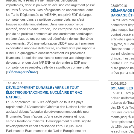
l'électricité, la France a demandé des dérogations
importantes, donc le pouvoir de décision est largement passé
23/09/2016
de Paris à Bruxelles. Des dérogations de concurrence, dont
DÉMARRAGE 
les Tarifs Réglementés et l'ARENH, ont privé EDF de larges
BARRAGE ÉTH
compétences dans sa politique commerciale, qui s'est
Il a fallu des m
trouvée notablement étatisée. Dans une économie de
concernant l'imp
marché, donc en concurrence, une entreprise qui ne dispose
gigantesque bar
pas de sa politique commerciale est lourdement handicapée
contrat passé av
en face d'autres entreprises qui bénéficient de leur liberté de
enfin été signé
mouvements. D'où une valorisation d'EDF, pourtant première
l'Egypte, du So
exportatrice mondiale d'électricité, en chute libre par rapport à
Renaissance , d
l'Enel. Ce qui aggrave considérablement les problèmes
est principaleme
financiers. La solution est bien de renoncer aux dérogations
chinois. Il est 
de concurrencen dont l'ARENH et de rendre à EDF une
centré sur l'Eth
compétence essentielle, celle de sa politique commerciale.
autre grande ba
[
Télécharger l'étude
]
prévu par la suit
14/04/2021
11/09/2016
DÉVELOPPEMENT DURABLE : VERS LE TOUT
SOLAIRE:LES
ÉLECTRIQUE-TAXONOMIE, NUCLÉAIRE ET GAZ
En 2011, Total p
NATUREL
solaire californi
Le 25 septembre 2015, les délègués de tous les pays
solaires de Tota
représentés à l'Assemblée Générale des Nations Unies ont
des ENR de Tota
applaudi debout l'adoption du développement durable pour
fortunes diverse
l'Humanité. Nous n'avons qu'une seule planète et nous
monta jusqu'à 4
serons bientôt dix milliards. Développement durable signifie
l'entreprise est
développement et non croissance zéro. Le juin 2020,
de 15% des effec
Parlement et Etats membres de l'Union Européenne ont
le seul mois d'