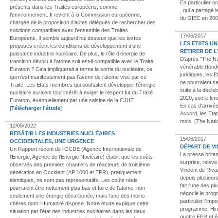
En particulier 
présents dans les Traités européens, comme
, qui a partagé 
l’environnement. Il revient à la Commission européenne,
du GIEC en 200
chargée de la proposition d’actes délégués de rechercher des
solutions compatibles avec l’ensemble des Traités
17/06/2017
Européens. Il semble aujourd’hui douteux que les textes
LES ETATS UN
proposés créent les conditions de développement d’une
RETIRER DE L
puissante industrie nucléaire. De plus, le rôle d’énergie de
D'après "The Na
transition dévolu à l’atome soit est-il compatible avec le Traité
vénérable (fond
Euratom ? Cela impliquerait à terme la sortie du nucléaire, ce
juridiques, les 
qui n’est manifestement pas l’avenir de l’atome visé par ce
ne pourraient se 
Traité. Les Etats membres qui souhaitent développer l’énergie
suite à la déci
nucléaire auraient tout intérêt à exiger le respect fut du Traité
2020, soit le le
Euratom, éventuellement par une saisine de la CJUE.
En cas d'arrivée
[
Télécharger l'étude
]
Accord, les Etat
mois. (The Nati
12/05/2022
REBÂTIR LES INDUSTRIES NUCLÉAIRES
15/06/2017
OCCIDENTALES, UNE URGENCE
DÉPART DE V
Un Rapport récent de l’OCDE (Agence Internationale de
La presse britan
l’Energie, Agence de l’Energie Nucléaire) établit que les coûts
surprise, relèv
observés des premiers chantiers de réacteurs de troisième
Vincent de Riva
génération en Occident (AP 1000 et EPR), pratiquement
depuis plusieurs
identiques, ne sont pas représentatifs. Les coûts réels
fait l'une des pl
pourraient être nettement plus bas et faire de l’atome, non
négocié le prog
seulement une énergie décarbonée, mais l’une des moins
particulier l'imp
chères dont l’Humanité dispose. Notre étude explique cette
programme, Hink
situation par l’état des industries nucléaires dans les deux
quatre EPR et é