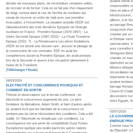
avaient même eu
décider de nouveaux plans, de reconstituer certaines unités,
responsables so
de recruter et de former. Cela ne se fait pas d’un claquement
mise en place 
de doigt, surtout dans le cas de l’armée du nucléaire qui
infrastructures,
venait de recevoir un ordre de repli avec une première
ailleurs, si le 
évacuation, à Fessenheim. La situation actuelle d’EDF est
au barrage Renai
l’aboutissement des trois dernières Epoques de l’énergie
soupçonné d'avo
nucléaire en France : Première Epoque (1970-1997) - La
chantier par un
Gloire Seconde Epoque (1997-2022) - La Chute Troisième
et Ethiopie vien
Epoque (2022- ?) - La Renaissance Les pères fondateurs
spectaculaire. I
d’EDF lui ont donné une mission rare : assurer le pilotage de
pour connaître l
la construction de ses centrales. EDF en avait les
Simegnew Bekele
compétences durant la Première Epoque, les avait perdues
chantier en mars
lors de la Seconde et œuvre à les récupérer pleinement à
opposées au pou
l’aube de la Troisième.
Ministre éthiopi
[
Télécharger l'étude
]
réconciliation na
importante du p
08/03/2024
avaient tendanc
ELECTRICITÉ ET CONCURRENCE POURQUOI ET
barrage Renaiss
COMMENT EN SORTIR
Charm El Cheikh
Théorie et observations sur le terrain confirment : en
discussions sur
électricité la concurrence augmente les prix. Le père
entre Egypte, S
fondateur du libéralisme, Adam Smith, et bien d’autres après
lui, avaient écrit que les bienfaits de la concurrence ne
03/07/2018
tombent pas du ciel et nécessitent des conditions. Cela a été
LE GOUVERNE
oublié. Or l’électricité ne remplit pas ces conditions. La
ENERGIE PRO
conséquence est une perte de compétitivité d’une l’Union
Comme nous l'av
Européenne quelque peu isolée parmi les autres nations
de l'Electrité" 
industrialisées qui, suivant un Rapport de la Commission