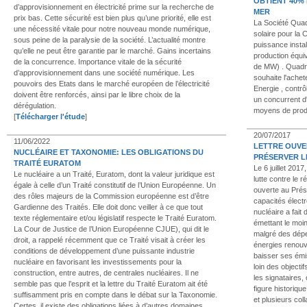
OBTIENT 40%
d’approvisionnement en électricité prime sur la recherche de
MER
prix bas. Cette sécurité est bien plus qu’une priorité, elle est
La Société Quad
une nécessité vitale pour notre nouveau monde numérique,
solaire pour la 
sous peine de la paralysie de la société. L’actualité montre
puissance insta
qu’elle ne peut être garantie par le marché. Gains incertains
production équi
de la concurrence. Importance vitale de la sécurité
de MW) . Quadra
d’approvisionnement dans une société numérique. Les
souhaite l'achet
pouvoirs des Etats dans le marché européen de l’électricité
Energie , contrô
doivent être renforcés, ainsi par le libre choix de la
un concurrent d
dérégulation.
moyens de prod
[
Télécharger l'étude
]
20/07/2017
11/06/2022
LETTRE OUVE
NUCLÉAIRE ET TAXONOMIE: LES OBLIGATIONS DU
PRÉSERVER L
TRAITÉ EURATOM
Le 6 juillet 2017
Le nucléaire a un Traité, Euratom, dont la valeur juridique est
lutte contre le 
égale à celle d’un Traité constitutif de l’Union Européenne. Un
ouverte au Prés
des rôles majeurs de la Commission européenne est d’être
capacités électr
Gardienne des Traités. Elle doit donc veiller à ce que tout
nucléaire a fait
texte réglementaire et/ou législatif respecte le Traité Euratom.
émettant le moin
La Cour de Justice de l’Union Européenne CJUE), qui dit le
malgré des dépe
droit, a rappelé récemment que ce Traité visait à créer les
énergies renouve
conditions de développement d’une puissante industrie
baisser ses émis
nucléaire en favorisant les investissements pour la
loin des object
construction, entre autres, de centrales nucléaires. Il ne
les signataire
semble pas que l’esprit et la lettre du Traité Euratom ait été
figure historiqu
suffisamment pris en compte dans le débat sur la Taxonomie.
et plusieurs co
Certes, il existe des obligations liées à d’autres domaines