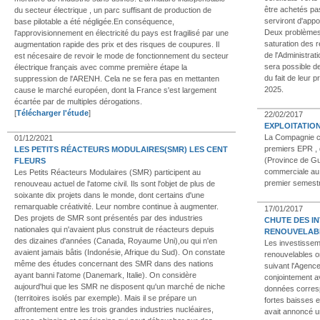
être achetés pas 
du secteur électrique , un parc suffisant de production de
serviront d'app
base pilotable a été négligée.En conséquence,
Deux problèmes 
l'approvisionnement en électricité du pays est fragilisé par une
saturation des r
augmentation rapide des prix et des risques de coupures. Il
de l'Administrati
est nécesaire de revoir le mode de fonctionnement du secteur
sera possible de
électrique français avec comme première étape la
du fait de leur 
suppression de l'ARENH. Cela ne se fera pas en mettanten
2025.
cause le marché européen, dont la France s'est largement
écartée par de multiples dérogations.
[
Télécharger l'étude
]
22/02/2017
EXPLOITATIO
La Compagnie c
01/12/2021
premiers EPR , 
LES PETITS RÉACTEURS MODULAIRES(SMR) LES CENT
(Province de Gu
FLEURS
commerciale au 
Les Petits Réacteurs Modulaires (SMR) participent au
premier semestr
renouveau actuel de l'atome civil. Ils sont l'objet de plus de
soixante dix projets dans le monde, dont certains d'une
remarquable créativité. Leur nombre continue à augmenter.
17/01/2017
Des projets de SMR sont présentés par des industries
CHUTE DES I
nationales qui n'avaient plus construit de réacteurs depuis
RENOUVELAB
des dizaines d'années (Canada, Royaume Uni),ou qui n'en
Les investissem
avaient jamais bâtis (Indonésie, Afrique du Sud). On constate
renouvelables o
même des études concernant des SMR dans des nations
suivant l'Agence
ayant banni l'atome (Danemark, Italie). On considère
conjointement a
aujourd'hui que les SMR ne disposent qu'un marché de niche
données corresp
(territoires isolés par exemple). Mais il se prépare un
fortes baisses 
affrontement entre les trois grandes industries nucléaires,
avait annoncé un