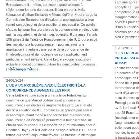
sept ans après
Européenne elle-même, continuent généralement à
accepté ce 3 juil
réglementer les prix du courant. Il faut en sortir. Voilà
compétent (le M
l’occasion d’utiliser l’initiative « Mieux légiférer » qui charge la
d'augmentation 
Commission Européenne d’évaluer si une législation a bien
objectifs pour c
rempli son objectif et de la modifier si nécessaire. Ce qu’elle
issus du nucléa
n’a pas fait pour l’instauration de la concurrence en électricité
obtenus par le 
qui n’a pas atteint, et de loin, ses objectifs. Il y a aussi l’article
bien le premier 
106 alinéa 2 du Traité de Fonctionnement de l’UE, qui prévoit
des limitations à la concurrence. Il pourrait avoir une
15/05/2018
application immédiate : une sortie de la concurrence de
"LES ÉNERGI
l’hydroélectricité et du nucléaire où son application est
PROGRESSENT
particulièrement néfaste. Cette Lettre expose la situation
AUSSI"
actuelle et décrit comment utiliser les deux pistes ci-dessus.
Le titre est cel
[
Télécharger l'étude
]
La nouveauté n'
carbonique en E
24/01/2024
échec de la pol
L'UE A UN PROBLÈME AVEC L'ÉLECTRICITÉ-LA
Internationale 
CONCURRENCE AUGMENTE LES PRIX
avait déjà anno
Cette Lettre est une suite à un article de Futuribles qui
suite de notre q
confirme ce que Marcel Boiteux avait annoncé, la
Ecologique et So
concurrence en électricité augmente les prix. En effet elle
avril. Le 4 mai,
décrit la situation de l'UE comme seule grande puissance
ses 28 Etats. La
économique ayant mené à son terme l'instauration de la
l'écologie met e
concurrence en électricité permettant à tout client final de
l'augmentation 
choisir son fournisseur. Le modèle de l'État minimum cher à
éolien sont popul
Friedrich Hayek et à l'Ecole de Chicago a séduit l'U.E. en un
monde, ils ne pe
temps qui paraît aujourd'hui révolu. On brosse un historique
la focalisation d