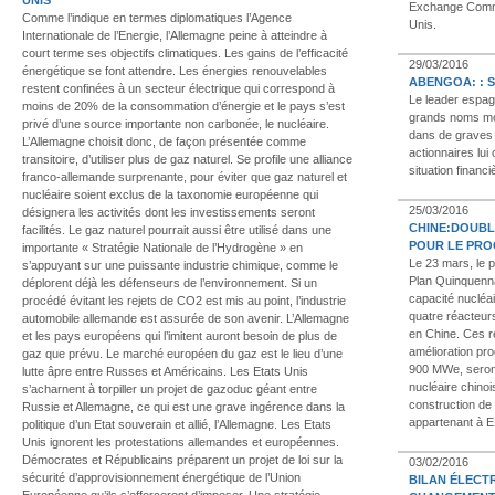
Exchange Commi
Comme l’indique en termes diplomatiques l’Agence
Unis.
Internationale de l’Energie, l’Allemagne peine à atteindre à
court terme ses objectifs climatiques. Les gains de l’efficacité
29/03/2016
énergétique se font attendre. Les énergies renouvelables
ABENGOA: : S
restent confinées à un secteur électrique qui correspond à
Le leader espag
moins de 20% de la consommation d’énergie et le pays s’est
grands noms mon
privé d’une source importante non carbonée, le nucléaire.
dans de graves d
L’Allemagne choisit donc, de façon présentée comme
actionnaires lui
transitoire, d’utiliser plus de gaz naturel. Se profile une alliance
situation financi
franco-allemande surprenante, pour éviter que gaz naturel et
nucléaire soient exclus de la taxonomie européenne qui
25/03/2016
désignera les activités dont les investissements seront
CHINE:DOUBL
facilités. Le gaz naturel pourrait aussi être utilisé dans une
POUR LE PRO
importante « Stratégie Nationale de l’Hydrogène » en
Le 23 mars, le p
s’appuyant sur une puissante industrie chimique, comme le
Plan Quinquenna
déplorent déjà les défenseurs de l’environnement. Si un
capacité nucléa
procédé évitant les rejets de CO2 est mis au point, l’industrie
quatre réacteur
automobile allemande est assurée de son avenir. L’Allemagne
en Chine. Ces r
et les pays européens qui l’imitent auront besoin de plus de
amélioration pr
gaz que prévu. Le marché européen du gaz est le lieu d’une
900 MWe, seront
lutte âpre entre Russes et Américains. Les Etats Unis
nucléaire chino
s’acharnent à torpiller un projet de gazoduc géant entre
construction de 
Russie et Allemagne, ce qui est une grave ingérence dans la
appartenant à 
politique d’un Etat souverain et allié, l’Allemagne. Les Etats
Unis ignorent les protestations allemandes et européennes.
Démocrates et Républicains préparent un projet de loi sur la
03/02/2016
sécurité d’approvisionnement énergétique de l’Union
BILAN ÉLECTR
Européenne qu’ils s’efforceront d’imposer. Une stratégie