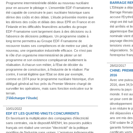
BARRAGE REN
Programme interministérielle dédiée au nouveau nucléaire
L'Ethiopie a déj
pour en assurer le pilotage ». L’ensemble EDF-Framatome a
Barrage Renais
été capable de construire le parc nucléaire historique sans
accuse l'Erythr
dérive des coûts et des délais. L’étude présentée montre que
vingt ont été tu
les dérives des coûts et délais des deux EPR en France et en
été arrêtés et l
Finlande et les difficultés financières actuelles du groupe
gigantesque Bar
EDF-Framatome sont largement dues à des décisions ou à
nominale vient 
l’absence de décisions politiques. Un programme stable à
paysage électriq
long terme permettra au Groupe EDF-Framatome de
tensions vives a
recouvrer toutes ses compétences et de mettre sur pied, de
négociations. So
nouveau, une organisation industrielle efficace. Ce n’est pas
l'entreprise fra
le rôle d’un organisme interministériel de piloter un tel
programme et son existence compliquerait inutilement la
réalisation. A chacun son métier, à l’Etat de décider du
28/02/2017
programme de construction, à l’industrie de le réaliser. Par
CHINE: PREMI
contre, il serait légitime que l’Etat se dote par exemple,
2016
comme en 1974 pour le programme nucléaire historique, d’un
Avec une puissa
délégué général ad hoc près du Premier Ministre chargé de
2016, dont 34,5
surveiller les opérations, mais sans fonction exécutive sur le
devenu la pays d
terrain.
monde. Il est a
[
Télécharger l'étude
]
un pour cent de 
développement r
à en réduire le p
10/01/2022
été dépassées et
EDF ET LES QUATRE-VINGTS CONCURRENTS
ans ont mis des 
En favorisant la multiplication des compagnies d'électricité
GW solaire fin 
sans centrales, via le dispositif ARENH, les pouvoirs publics
garantis fortem
français ont réalisé une version "électricité" de la politique
certificats verts
mortifère de l'industrie sans usines. L'armature indispensable