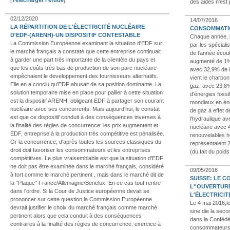
[
Télécharger l'étude
]
des aides n'est 
02/12/2020
14/07/2016
LA RÉPARTITION DE L'ÉLECTRICITÉ NUCLÉAIRE
CONSOMMATIO
D'EDF-(ARENH)-UN DISPOSITIF CONTESTABLE
Chaque année, l
La Commission Européenne examinant la situation d'EDF sur
par les spécial
le marché français a constaté que cette entreprise continuait
de l'année écou
à garder une part très importante de la clientèle du pays et
augmenté de 1%. 
que les coûts très bas de production de son parc nucléaire
avec 32,9% de l
empêchaient le developpement des fournisseurs alternatifs.
vient le charbo
Elle en a conclu qu'EDF abusait de sa position dominante. La
gaz, avec 23,8
solution temporaire mise en place pour pallier à cette situation
d'énergies foss
est la dispositif ARENH, obligeant EDF à partager son courant
mondiaux en éne
nucléaire avec ses concurrents. Mais aujourd'hui, le constat
de gaz à effet d
est que ce dispositif conduit à des conséquences inverses à
l'hydraulique av
la finalité des règles de concurrence: les prix augmentent et
nucléaire avec 
EDF, entreprise à la production très compétitive est pénalisée.
renouvelables h
Or la concurrence, d'après toutes les sources classiques du
représentaient 
droit doit favoriser les consommateurs et les entreprises
(du fait du poids
compétitives. Le plus vraisemblable est que la situation d'EDF
ne doit pas être examinée dans le marché français, considéré
09/05/2016
à tort comme le marché pertinent , mais dans le marché dit de
SUISSE: LE C
la "Plaque" France/Allemagne/Benelux. En ce cas tout rentre
L''OUVERTUR
dans l'ordre. Si la Cour de Justice européenne devait se
L'ÉLECTRICIT
prononcer sur cette question,la Commission Européenne
Le 4 mai 2016,l
devrait justifier le choix du marché français comme marché
sine die la seco
pertinent alors que cela conduit à des conséquences
dans la Confédér
contraires à la finalité des règles de concurrence, exercice à
consommateurs 