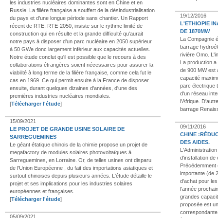
les industries nucléaires dominantes sont en Chine et en
Russie. La filière française a souffert de la désindustrialisation
19/12/2016
du pays et d'une longue période sans chantier. Un Rapport
L'ETHIOPIE I
récent de RTE, RTE-2050, insiste sur le rythme limité de
DE 1870MW
construction qui en résulte et la grande difficulté qu'aurait
La Compagnie ét
notre pays à disposer d'un parc nucléaire en 2050 supérieur
barrage hydroél
à 50 GWe donc largement inférieur aux capacités actuelles.
rivière Omo. L'i
Notre étude conclut qu'il est possible que le recours à des
La production a
collaborations étrangères soient nécessaires pour assurer la
de 900 MW est au
viabilité à long terme de la filière française, comme cela fut le
capacité maximum
cas en 1969. Ce qui permit ensuite à la France de disposer
parc électrique 
ensuite, durant quelques dizaines d'années, d'une des
d'un réseau inte
premières industries nucléaires mondiales.
l'Afrique. D'aut
[
Télécharger l'étude
]
barrage Renaiss
15/09/2021
09/11/2016
LE PROJET DE GRANDE USINE SOLAIRE DE
CHINE :RÉDUC
SARREGUEMINES
DES AIDES.
Le géant étatique chinois de la chimie propose un projet de
L'Administration
megafactory de modules solaires photovoltaïques à
d'installation d
Sarreguemines, en Lorraine. Or, de telles usines ont disparu
Précédemment el
de l'Union Européenne , du fait des importations asiatiques et
importante (de 2
surtout chinoises depuis plusieurs années. L'étude détaille le
d'achat pour les
projet et ses implications pour les industries solaires
l'année prochai
européennes et françaises.
grandes capacité
[
Télécharger l'étude
]
proposée est un
correspondante,
05/09/2021