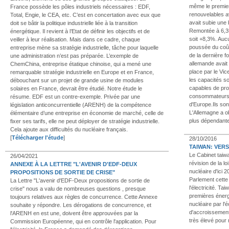
même le premier 
France possède les pôles industriels nécessaires : EDF,
renouvelables av
Total, Engie, le CEA, etc. C’est en concertation avec eux que
avait subie une
doit se bâtir la politique industrielle liée à la transition
Remontée à 6,35
énergétique. Il revient à l’Etat de définir les objectifs et de
soit +8,3%. Aucu
veiller à leur réalisation. Mais dans ce cadre, chaque
poussée du coût 
entreprise mène sa stratégie industrielle, tâche pour laquelle
de la dernière f
une administration n’est pas préparée. L’exemple de
allemande avait 
ChemChina, entreprise étatique chinoise, qui a mené une
place par le Vice
remarquable stratégie industrielle en Europe et en France,
les capacités s
débouchant sur un projet de grande usine de modules
capables de produ
solaires en France, devrait être étudié. Notre étude le
consommateurs s
résume. EDF est un contre-exemple. Privée par une
d'Europe.Ils son
législation anticoncurrentielle (ARENH) de la compétence
L'Allemagne a o
élémentaire d’une entreprise en économie de marché, celle de
plus dépendantes
fixer ses tarifs, elle ne peut déployer de stratégie industrielle.
Cela ajoute aux difficultés du nucléaire français.
[
Télécharger l'étude
]
28/10/2016
TAIWAN: VERS
Le Cabinet taiw
26/04/2021
révision de la lo
ANNEXE À LA LETTRE "L'AVENIR D'EDF-DEUX
nucléaire d'ici 
PROPOSITIONS DE SORTIE DE CRISE"
Parlement cette
La Lettre "L'avenir d'EDF-Deux propositions de sortie de
l'électricité. T
crise" nous a valu de nombreuses questions , presque
premières énergé
toujours relatives aux règles de concurrence. Cette Annexe
nucléaire par l'é
souhaite y répondre. Les dérogations de concurrence, et
d'accroissement 
l'ARENH en est une, doivent être approuvées par la
très élevé pour 
Commission Européenne, qui en contrôle l'application. Pour