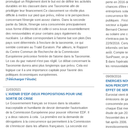
promulgué un Réglement dont le but est de définir les activités
perte en 2016 de
durables en les classant dans une Taxonomie afin de
chances d'être 
privilégier leur financement.Ce classement se révèle plus
entreprises sol
difficile à mettre sur pied que prévu, même si le perspectives
concurrence fér
concernant l'énergie sont assez claires. Dans la seconde
publiques . Firs
partie du Siècle, l'énergie sera consommée principalement
secteur a égale
sous forme d'électricité et celle-ci sera issue essentiellement
Bernard Clement
des renouvelables et pour certains pays également du
au solaire une 
nucléaire. Le débat correspondant à l'atome bat son plein.Des
n'entrava pas la
pays sont déterminés à l'exclure de la taxonomie, ce qui
22/9/2016. Certa
semble contraire au Traité Euratom. Par ailleurs, le Rapport
informés ont la
du Centre Commun de Recherche de la Commission
août. Compte ten
Européenne préconise l'entrée de l'atome dans la Taxonomie.
SunPower, on peu
Le cas du gaz naturel n'est pas réglé. Le débat concernant la
$ dans l'opérati
Taxonomie durera ainsi plus longtemps que prévu. Cela est
les renouvelabl
logique car il a une importance capitale pour l'avenir des
politiques économiques européennes.
09/09/2016
[
Télécharger l'étude
]
ENERGIES NO
NON PERCEPTI
11/03/2021
EFFET DE SE
L'AVENIR D'EDF-DEUX PROPOSITIONS POUR UNE
Eurostat vient d
SORTIE DE CRISE
émissions de gaz
Le Gouvernement français se trouve dans la situation
consommée pour
inacceptable et humiliante de devoir demander l'autorisation
chaque Etat mem
de la Commission Européenne pour pouvoir réformer EDF. Il
étude de juin 20
y a deux raisons à cela . La première est la demande de
l'essentiel des
dérogations à la concurrence qui permettent à la Commission
fait après 2006
de s'immiscer dans les affaires françaises. La seconde est
investissements 