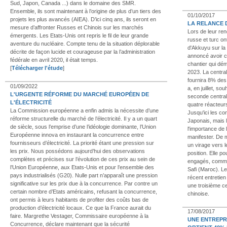
Sud, Japon, Canada ...) dans le domaine des SMR.
Ensemble, ils sont maintenant à l’origine de plus d’un tiers des
01/10/2017
projets les plus avancés (AIEA). D’ici cinq ans, ils seront en
LA RELANCE 
mesure d’affronter Russes et Chinois sur les marchés
Lors de leur re
émergents. Les Etats-Unis ont repris le fil de leur grande
russe et turc on
aventure du nucléaire. Compte tenu de la situation déplorable
d'Akkuyu sur la
décrite de façon lucide et courageuse par la l’administration
annoncé avoir 
fédérale en avril 2020, il était temps.
chantier qui dé
[
Télécharger l'étude
]
2023. La centr
fournira 8% des
01/09/2022
a, en juillet, so
L'URGENTE RÉFORME DU MARCHÉ EUROPÉEN DE
seconde central
L'ÉLECTRICITÉ
quatre réacteu
La Commission européenne a enfin admis la nécessite d’une
Jusqu'ici les co
réforme structurelle du marché de l’électricité. Il y a un quart
Japonais, mais 
de siècle, sous l’emprise d’une l’idéologie dominante, l’Union
l'importance de l
Européenne innova en instaurant la concurrence entre
manifester. De m
fournisseurs d’électricité. La priorité étant une pression sur
un virage vers l
les prix. Nous possédons aujourd’hui des observations
position. Elle 
complètes et précises sur l’évolution de ces prix au sein de
engagés, comme
l’Union Européenne, aux Etats-Unis et pour l’ensemble des
Safi (Maroc). L
pays industrialisés (G20). Nulle part n’apparaît une pression
récent entretie
significative sur les prix due à la concurrence. Par contre un
une troisième ce
certain nombre d’Etats américains, refusant la concurrence,
chinoise.
ont permis à leurs habitants de profiter des coûts bas de
production d’électricité locaux. Ce que la France aurait du
17/08/2017
faire. Margrethe Vestager, Commissaire européenne à la
UNE ENTREPR
Concurrence, déclare maintenant que la sécurité