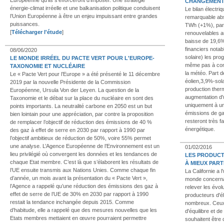
CHANGEMEN
énergie-climat irréelle et une balkanisation politique conduisent
Le bilan électr
l’Union Européenne à être un enjeu impuissant entre grandes
remarquable ab
puissances.
TWh (+1%), part
[
Télécharger l'étude
]
renouvelables a
baisse de 19,6%
financiers notab
08/06/2020
solaire) les prog
LE MONDE IRRÉEL DU PACTE VERT POUR L'EUROPE-
même pas à comp
TAXONOMIE ET NUCLÉAIRE
la météo. Part 
Le « Pacte Vert pour l’Europe » a été présenté le 11 décembre
éolien,3,9%-sol
2019 par la nouvelle Présidente de la Commission
production therm
Européenne, Ursula Von der Leyen. La question de la
augmentation d'
Taxonomie et le débat sur la place du nucléaire en sont des
uniquement à un
points importants. La neutralité carbone en 2050 est un but
émissions de gaz
bien lointain pour une appréciation, par contre la proposition
resteront très f
de remplacer l’objectif de réduction des émissions de 40 %
énergétique.
des gaz à effet de serre en 2030 par rapport à 1990 par
l’objectif ambitieux de réduction de 50%, voire 55% permet
une analyse. L’Agence Européenne de l’Environnement est un
01/02/2016
lieu privilégié où convergent les données et les tendances de
LES PRODUCT
chaque Etat membre. C’est là que s’élaborent les résultats de
À MIEUX PART
l’UE ensuite transmis aux Nations Unies. Comme chaque fin
La Californie a l
d’année, un mois avant la présentation du « Pacte Vert »,
monde concernan
l’Agence a rappelé qu’une réduction des émissions des gaz à
relever les évol
effet de serre de l’UE de 30% en 2030 par rapport à 1990
producteurs d'éle
restait la tendance inchangée depuis 2015. Comme
nombreux. Ceux-c
d’habitude, elle a rappelé que des mesures nouvelles que les
d'équilibre et d
Etats membres mettaient en œuvre pourraient permettre
souhaitent être