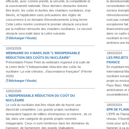
efficacité, avec comme priorité, la sécurité, la compétitivité et
la désindustrial
la souveraineté nationale. Deux derniers obstacles doivent
reconstitution re
être levés: les coûts et durées des chantiers nucléaires, trop
secteur énergét
élevés, et l'application sans précautions des règles de
réinvestissement
concurrence à un domaine d'investissements à long terme.
sont pas compéti
Cette Lettre montre comment le premier obstacle sera levé
européenne fait
par la maîtrise retrouvée des chantiers nucléaires. Le second
financement par 
obstacle sera traité dans la Lettre suivante.
dans un cadre si
[
Télécharger l'étude
]
nucléaire la rec
amènera une bai
10/03/2026
WEBINAIRE DU 4 MARS 2026 "L'INDISPENSABLE
18/03/2024
RÉDUCTION DES COÛTS DU NUCLÉAIRE"
LES PROJETS
Présentation Power Point du webinaire organisé à la suite de
FRANCE
la Lettre titrée "L'indispensable réduction des coûts du
En exploitant l
nucléaire- La voie chinoise...d'ascendance française" (Février
International M
2026)
nucléaire europé
[
Télécharger l'étude
]
projet ou envis
Pays-Bas). Mais
américaines et 
10/02/2026
essentiellement.
L'INDISPENSABLE RÉDUCTION DU COÛT DU
NUCLÉAIRE
Le coût du nucléaire doit être réduit afin de fournir une
18/03/2024
électricité compétitive. Les grands projets nucléaires
EPR DE FLAM
demandent l'apport de milliers d'entreprises et rentrent , de ce
L'EPR de Flaman
fait, dans une catégorie de grands projets nommés
réseau. Il fourn
mégaprojets. Ceux-ci sont nombreux dans les domaines du
reste pour qu'il
transport, de l'armement, des grands réalisations
l'amener à sa 