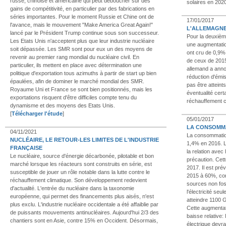
russe, chinoise et américaine qui peut déboucher sur des
solaires en 202
gains de compétitivité, en particulier par des fabrications en
séries importantes. Pour le moment Russie et Chine ont de
17/01/2017
l'avance, mais le mouvement "Make America Great Again!"
L'ALLEMAGNE
lancé par le Président Trump continue sous son successeur.
Pour la deuxièm
Les Etats Unis n'acceptent plus que leur industrie nucléaire
une augmentatio
soit dépassée. Les SMR sont pour eux un des moyens de
ont cru de 0,9%
revenir au premier rang mondial du nucléaire civil. En
de ceux de 2015
particulier, ils mettent en place avec détermination une
allemand a anno
politique d'exportation tous azimuths à partir de start up bien
réduction d'émis
épaulées, afin de dominer le marché mondial des SMR.
pas être atteint
Royaume Uni et France se sont bien positionnés, mais les
éventualité certa
exportations risquent d'être difficiles compte tenu du
réchauffement c
dynamisme et des moyens des Etats Unis.
[
Télécharger l'étude
]
05/01/2017
LA CONSOMMA
04/11/2021
La consommation
NUCLÉAIRE, LE RETOUR-LES LIMITES DE L'INDUSTRIE
1,4% en 2016. L'
FRANÇAISE
la relation avec
Le nucléaire, source d'énergie décarbonée, pilotable et bon
précaution. Ce
marché lorsque les réacteurs sont construits en série, est
2017. Il est pr
susceptible de jouer un rôle notable dans la lutte contre le
2015 à 60%, com
réchauffement climatique. Son développement redevient
sources non fos
d'actualité. L'entrée du nucléaire dans la taxonomie
l'électricité se
européenne, qui permet des financements plus aisés, n'est
atteindre 1100 
plus exclu. L'industrie nucléaire occidentale a été affaiblie par
Cette augmenta
de puissants mouvements antinucléaires. Aujourd'hui 2/3 des
baisse relative:
chantiers sont en Asie, contre 15% en Occident. Désormais,
électrique devra