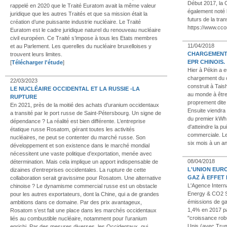
Début 2017, la 
rappelé en 2020 que le Traité Euratom avait la même valeur
également noté 
juridique que les autres Traités et que sa mission était la
futurs de la tran
création d’une puissante industrie nucléaire. Le Traité
https://www.cco
Euratom est le cadre juridique naturel du renouveau nucléaire
civil européen. Ce Traité s’impose à tous les Etats membres
11/04/2018
et au Parlement. Les querelles du nucléaire bruxelloises y
CHARGEMENT 
trouvent leurs limites.
EPR CHINOIS.
[
Télécharger l'étude
]
Hier à Pékin a 
chargement du c
22/03/2023
construit à Tais
LE NUCLÉAIRE OCCIDENTAL ET LA RUSSIE -LA
au monde à être
RUPTURE
proprement dite
En 2021, près de la moitié des achats d’uranium occidentaux
Ensuite viendra 
a transité par le port russe de Saint-Pétersbourg. Un signe de
du premier kWh.
dépendance ? La réalité est bien différente. L’entreprise
d'atteindre la p
étatique russe Rosatom, gérant toutes les activités
commerciale. Le
nucléaires, ne peut se contenter du marché russe. Son
six mois à un a
développement et son existence dans le marché mondial
nécessitent une vaste politique d’exportation, menée avec
08/04/2018
détermination. Mais cela implique un apport indispensable de
L'UNION EUR
dizaines d’entreprises occidentales. La rupture de cette
GAZ À EFFET
collaboration serait gravissime pour Rosatom. Une alternative
L'Agence Intern
chinoise ? Le dynamisme commercial russe est un obstacle
Energy & CO2 St
pour les autres exportateurs, dont la Chine, qui a de grandes
émissions de ga
ambitions dans ce domaine. Par des prix avantageux,
1,4% en 2017 pa
Rosatom s’est fait une place dans les marchés occidentaux
"croissance rob
liés au combustible nucléaire, notamment pour l’uranium
Unis (avec Trum
enrichi. Par des mesures diverses, les Occidentaux, qui