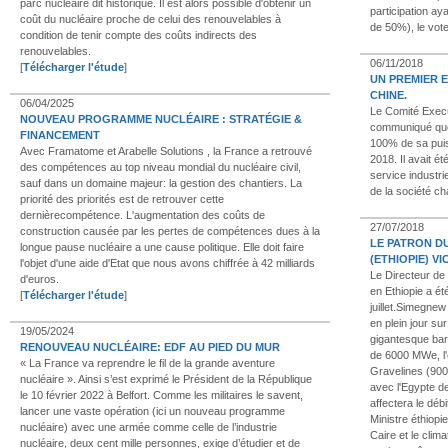
parc nucléaire dit historique. Il est alors possible d'obtenir un
participation ay
coût du nucléaire proche de celui des renouvelables à
de 50%), le vote
condition de tenir compte des coûts indirects des
renouvelables.
06/11/2018
[
Télécharger l'étude
]
UN PREMIER E
CHINE.
06/04/2025
Le Comité Exec
NOUVEAU PROGRAMME NUCLÉAIRE : STRATÉGIE &
communiqué que 
FINANCEMENT
100% de sa pui
Avec Framatome et Arabelle Solutions , la France a retrouvé
2018. Il avait é
des compétences au top niveau mondial du nucléaire civil,
service industr
sauf dans un domaine majeur: la gestion des chantiers. La
de la société ch
priorité des priorités est de retrouver cette
dernièrecompétence. L'augmentation des coûts de
27/07/2018
construction causée par les pertes de compétences dues à la
LE PATRON D
longue pause nucléaire a une cause politique. Elle doit faire
(ETHIOPIE) V
l'objet d'une aide d'Etat que nous avons chiffrée à 42 milliards
Le Directeur de 
d'euros.
en Ethiopie a ét
[
Télécharger l'étude
]
juillet.Simegnew
en plein jour su
19/05/2024
gigantesque ba
RENOUVEAU NUCLÉAIRE: EDF AU PIED DU MUR
de 6000 MWe, l'
« La France va reprendre le fil de la grande aventure
Gravelines (900
nucléaire ». Ainsi s’est exprimé le Président de la République
avec l'Egypte d
le 10 février 2022 à Belfort. Comme les militaires le savent,
affectera le déb
lancer une vaste opération (ici un nouveau programme
Ministre éthiopie
nucléaire) avec une armée comme celle de l’industrie
Caire et le clima
nucléaire, deux cent mille personnes, exige d’étudier et de