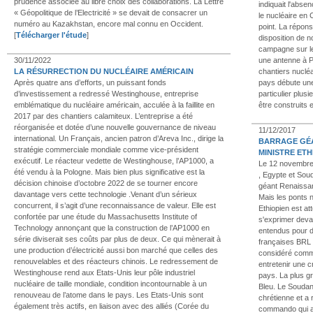
prudence associée au libre choix des collaborations. La Lettre
indiquait l'ab
« Géopolitique de l’Electricité » se devait de consacrer un
le nucléaire en
numéro au Kazakhstan, encore mal connu en Occident.
point. La répon
[
Télécharger l'étude
]
disposition de n
campagne sur l
une antenne à P
30/11/2022
chantiers nuclé
LA RÉSURRECTION DU NUCLÉAIRE AMÉRICAIN
pays débute une
Après quatre ans d’efforts, un puissant fonds
particulier plus
d’investissement a redressé Westinghouse, entreprise
être construits 
emblématique du nucléaire américain, acculée à la faillite en
2017 par des chantiers calamiteux. L’entreprise a été
réorganisée et dotée d’une nouvelle gouvernance de niveau
11/12/2017
international. Un Français, ancien patron d’Areva Inc., dirige la
BARRAGE GÉA
stratégie commerciale mondiale comme vice-président
MINISTRE ETH
exécutif. Le réacteur vedette de Westinghouse, l’AP1000, a
Le 12 novembre d
été vendu à la Pologne. Mais bien plus significative est la
, Egypte et Sou
décision chinoise d’octobre 2022 de se tourner encore
géant Renaissanc
davantage vers cette technologie .Venant d’un sérieux
Mais les ponts 
concurrent, il s’agit d’une reconnaissance de valeur. Elle est
Ethiopien est att
confortée par une étude du Massachusetts Institute of
s'exprimer devan
Technology annonçant que la construction de l’AP1000 en
entendus pour d
série diviserait ses coûts par plus de deux. Ce qui mènerait à
françaises BRL 
une production d’électricité aussi bon marché que celles des
considéré comme
renouvelables et des réacteurs chinois. Le redressement de
entretenir une c
Westinghouse rend aux Etats-Unis leur pôle industriel
pays. La plus gr
nucléaire de taille mondiale, condition incontournable à un
Bleu. Le Soudan p
renouveau de l’atome dans le pays. Les Etats-Unis sont
chrétienne et a
également très actifs, en liaison avec des alliés (Corée du
commando qui ava