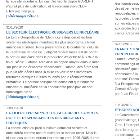
la réussite incertaine. En cas d'échec, le dispositif ARENH
leur fournisseur
n'aurait plus de justification, et la réorganisation d'EDF
devait permettre
(Hercule) non plus.
renouvelables m
[
Télécharger l'étude
]
hydroélectriques
sur les étapes 
31/10/2020
aux producteurs 
LE SECTEUR ÉLECTRIQUE RUSSE-VERS LE NUCLÉAIRE
clients. Cette 
La Lettre Géopolitique de l'Electricité a déjà décrit les trois
systèmes électriques mondiaux les plus importants: chinois,
07/05/2016
américain et indien. Nous présentons ici le quatrième, celui de
FRANCE STRA
la Fédération de Russie. L'objectif fédéral russe est de porter
EUROPÉEN DE 
la part du nucléaire dans la production d'électricité à 80% à la
France Stratégie
fin du siècle. L'atome sera ainsi un apport majeur dans la mise
comment agir ma
sur pied d'une économie décarbonée. L'atome, dès à présent
l'électricité qu
joue un rôle décisif dans la mise en valeur des immenses
nécessaire à la
territoires arctiques russes touchés par le réchauffement
en ruine".Franc
climatique. Le pouvoir politique est conscient que l'industrie
à la Prospective
chinoise du nucléaire est la concurrente principale de son
Conseil d'Analy
homologue russe.
par Jean Pisani
[
Télécharger l'étude
]
10/04/2016
13/09/2020
ETHIOPIE: N
LA FILIÈRE EPR RAPPORT DE LA COUR DES COMPTES
Le Gouvernement
RÔLE ET RESPONSABILITÉS DES DIRIGEANTS
grand barrage, 
POLITIQUES
Omo. L'entrepris
La construction du parc nucléaire actuel fut scrutée et
dans le program
considérée comme une réussite par le monde entier. Mais la
constructeur. L
plupart des acteurs prirent leur retraite vers 1995-2005 durant