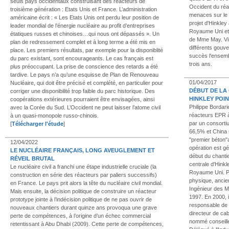
seuls pays occidentaux construisant des réacteurs de
Occident du réa
troisième génération : Etats Unis et France. L’administration
menaces sur le
américaine écrit : « Les Etats Unis ont perdu leur position de
projet d'Hinkley
leader mondial de l’énergie nucléaire au profit d’entreprises
Royaume Uni et 
étatiques russes et chinoises…qui nous ont dépassés ». Un
de Mme May. Vinc
plan de redressement complet et à long terme a été mis en
différents gouv
place. Les premiers résultats, par exemple pour la disponiblité
succès l'ensemb
du parc existant, sont encourageants. Le cas français est
trois ans.
plus préoccupant. La prise de conscience des retards a été
tardive. Le pays n’a qu’une esquisse de Plan de Renouveau
01/04/2017
Nucléaire, qui doit être précisé et complété, en particulier pour
DÉBUT DE LA
corriger une disponibilité trop faible du parc historique. Des
HINKLEY POIN
coopérations extérieures pourraient être envisagées, ainsi
Philippe Bordari
avec la Corée du Sud. L’Occident ne peut laisser l’atome civil
réacteurs EPR à
à un quasi-monopole russo-chinois.
par un consortiu
[
Télécharger l'étude
]
66,5% et China 
"premier béton"a
12/04/2022
opération est 
LE NUCLÉAIRE FRANÇAIS, LONG AVEUGLEMENT ET
début du chantie
RÉVEIL BRUTAL
centrale d'Hinkl
Le nucléaire civil a franchi une étape industrielle cruciale (la
Royaume Uni. Ph
construction en série des réacteurs par paliers successifs)
physique, ancie
en France. Le pays prit alors la tête du nucléaire civil mondial.
Ingénieur des M
Mais ensuite, la décision politique de construire un réacteur
1997. En 2000, i
prototype jointe à l’indécision politique de ne pas ouvrir de
responsable de l
nouveaux chantiers durant quinze ans provoqua une grave
directeur de cab
perte de compétences, à l’origine d’un échec commercial
nommé conseille
retentissant à Abu Dhabi (2009). Cette perte de compétences,