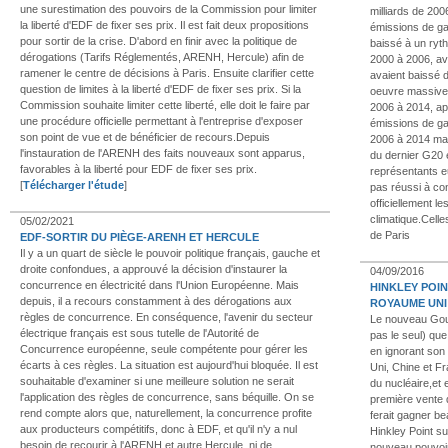
une surestimation des pouvoirs de la Commission pour limiter
milliards de 200
la liberté d'EDF de fixer ses prix. Il est fait deux propositions
émissions de gaz
pour sortir de la crise. D'abord en finir avec la politique de
baissé à un ryth
dérogations (Tarifs Réglementés, ARENH, Hercule) afin de
2000 à 2006, av
ramener le centre de décisions à Paris. Ensuite clarifier cette
avaient baissé 
question de limites à la liberté d'EDF de fixer ses prix. Si la
oeuvre massive
Commission souhaite limiter cette liberté, elle doit le faire par
2006 à 2014, ap
une procédure officielle permettant à l'entreprise d'exposer
émissions de gaz
son point de vue et de bénéficier de recours.Depuis
2006 à 2014 mal
l'instauration de l'ARENH des faits nouveaux sont apparus,
du dernier G20 
favorables à la liberté pour EDF de fixer ses prix.
représentants e
[
Télécharger l'étude
]
pas réussi à co
officiellement l
climatique.Cell
05/02/2021
de Paris
EDF-SORTIR DU PIÈGE-ARENH ET HERCULE
Il y a un quart de siècle le pouvoir politique français, gauche et
droite confondues, a approuvé la décision d'instaurer la
04/09/2016
concurrence en électricité dans l'Union Européenne. Mais
HINKLEY POIN
depuis, il a recours constamment à des dérogations aux
ROYAUME UNI
règles de concurrence. En conséquence, l'avenir du secteur
Le nouveau Gouv
électrique français est sous tutelle de l'Autorité de
pas le seul) que
Concurrence européenne, seule compétente pour gérer les
en ignorant son
écarts à ces règles. La situation est aujourd'hui bloquée. Il est
Uni, Chine et Fr
souhaitable d'examiner si une meilleure solution ne serait
du nucléaire,et
l'application des règles de concurrence, sans béquille. On se
première vente 
rend compte alors que, naturellement, la concurrence profite
ferait gagner b
aux producteurs compétitifs, donc à EDF, et qu'il n'y a nul
Hinkley Point su
besoin de recourir à l'ARENH et autre Hercule, ni de
nouveau pouvoir